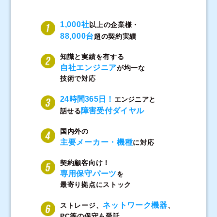
1,000社
以上の企業様・
88,000台
超の契約実績
知識と実績を有する
自社エンジニア
が均一な
技術で対応
24時間365日！
エンジニアと
障害受付ダイヤル
話せる
国内外の
主要メーカー・機種
に対応
契約顧客向け！
専用保守パーツ
を
最寄り拠点にストック
ネットワーク機器
ストレージ、
、
PC等の保守も受託