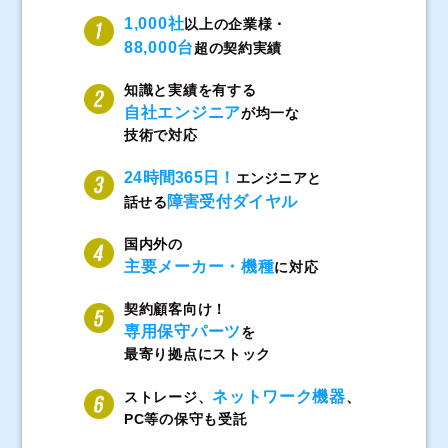
1,000社
以上の企業様・
88,000台
超の契約実績
知識と実績を有する
自社エンジニア
が均一な
技術で対応
24時間365日！
エンジニアと
障害受付ダイヤル
話せる
国内外の
主要メーカー・機種
に対応
契約顧客向け！
専用保守パーツ
を
最寄り拠点にストック
ネットワーク機器
ストレージ、
、
PC等の保守も受託