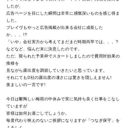
したが、
広告ページを目にした瞬間は非常に感慨深いものを感じ得ま
した。
ブレイヴもやっと広告掲載が出来る会社に成長した
か、、、!?
「いや」会社実力から考えてまだまだ時期尚早では、、、?
などなど、悩んだ末に決意したのです。
ただ、限られた予算枠でスタートしましたので費用対効果の
推移を
見ながら露出度を調節していきたいと思っています。
それにてもD社の露出度の凄さには驚きを隠しえません!
羨ましいの一言です!
今日は鬱陶しい梅雨の中休みで実に気持ち良く仕事をこなし
ていますが
皆様は如何お過ごしでしょうか。
毎度代わり映えのないご挨拶になりますが「つなぎ保守」を
よろしく