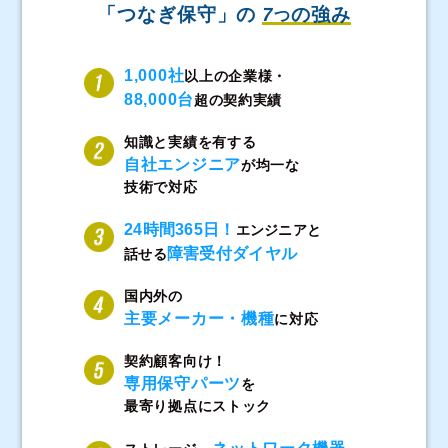
「つなぎ保守」の
7
の強み
つ
1,000社
以上の企業様・
88,000台
超の契約実績
知識と実績を有する
自社エンジニア
が均一な
技術で対応
24時間365日！
エンジニアと
障害受付ダイヤル
話せる
国内外の
主要メーカー・機種
に対応
契約顧客向け！
専用保守パーツ
を
最寄り拠点にストック