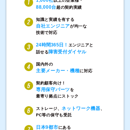
1,000社
以上の企業様・
88,000台
超の契約実績
知識と実績を有する
自社エンジニア
が均一な
技術で対応
24時間365日！
エンジニアと
障害受付ダイヤル
話せる
国内外の
主要メーカー・機種
に対応
契約顧客向け！
専用保守パーツ
を
最寄り拠点にストック
ネットワーク機器
ストレージ、
、
PC等の保守も受託
日本9都市
にある