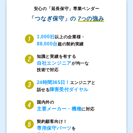
安心の「延長保守」専業ベンダー
「つなぎ保守」の
7
の強み
つ
1,000社
以上の企業様・
88,000台
超の契約実績
知識と実績を有する
自社エンジニア
が均一な
技術で対応
24時間365日！
エンジニアと
障害受付ダイヤル
話せる
国内外の
主要メーカー・機種
に対応
契約顧客向け！
専用保守パーツ
を