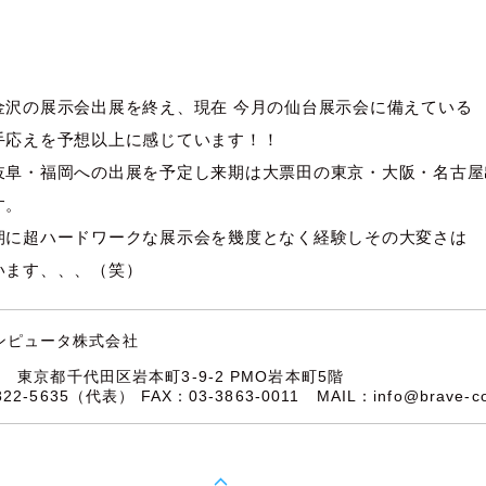
金沢の展示会出展を終え、現在 今月の仙台展示会に備えている
手応えを予想以上に感じています！！
岐阜・福岡への出展を予定し来期は大票田の東京・大阪・名古屋
す。
期に超ハードワークな展示会を幾度となく経験しその大変さは
います、、、（笑）
ンピュータ株式会社
32
東京都千代田区岩本町3-9-2 PMO岩本町5階
5822-5635（代表）
FAX：03-3863-0011
MAIL：
info@brave-c