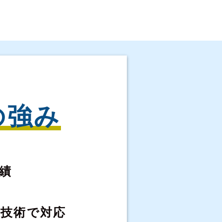
の強み
績
な
技術で対応