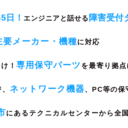
65日！
障害受付
エンジニアと
話せる
主要メーカー・機種
に対応
専用保守パーツ
向け！
を
最寄り拠点
ネットワーク機器
ジ、
、
PC等の保
市
にある
テクニカルセンターから全