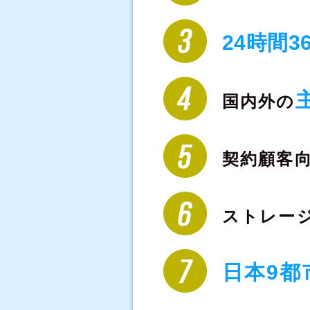
24時間3
国内外の
契約顧客
ストレー
日本9都