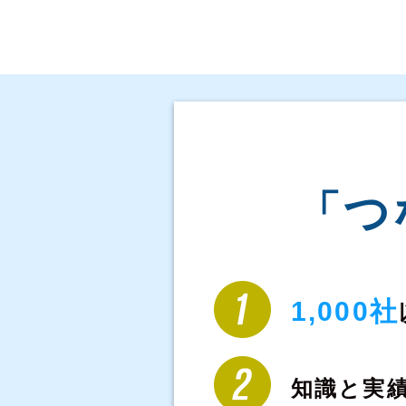
「つ
1,000社
知識と実