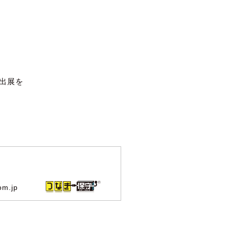
出展を
om.jp