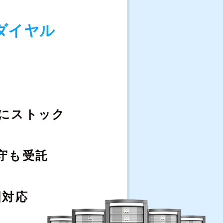
ダイヤル
にストック
守も受託
国対応