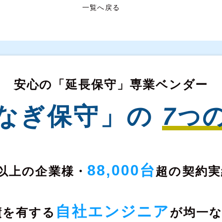
一覧へ戻る
安心の「延長保守」専業ベンダー
なぎ保守」の
7
つ
88,000台
以上の企業様・
超の契約実
自社エンジニア
績を有する
が均一