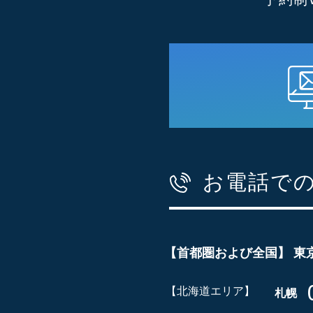
お電話で
【首都圏および全国】
東
【北海道エリア】
札幌