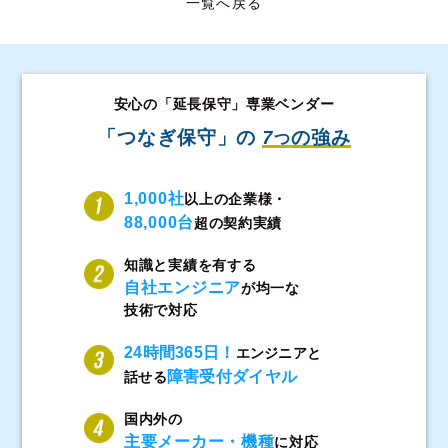
一覧へ戻る
安心の「延長保守」専業ベンダー
「つなぎ保守」の
7
の強み
つ
1,000社
以上の企業様・
88,000台
超の契約実績
知識と実績を有する
自社エンジニア
が均一な
技術で対応
24時間365日！
エンジニアと
障害受付ダイヤル
話せる
国内外の
主要メーカー・機種
に対応