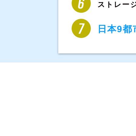
ストレー
日本9都