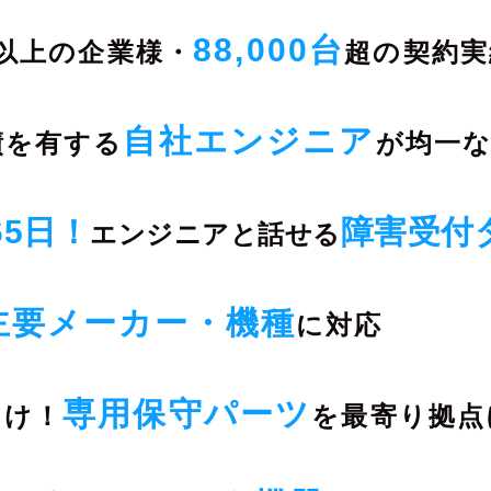
88,000台
以上の企業様・
超の契約実
自社エンジニア
績を有する
が均一
65日！
障害受付
エンジニアと
話せる
主要メーカー・機種
に対応
専用保守パーツ
向け！
を
最寄り拠点