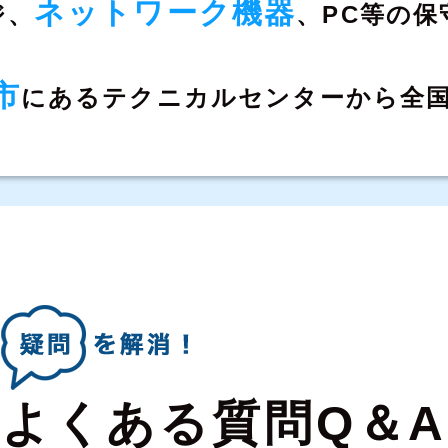
ネットワーク機器
ジ、
、
PC等の保
市
にある
テクニカルセンターから全
よくある質問Q＆A