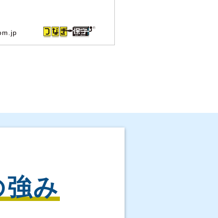
om.jp
の強み