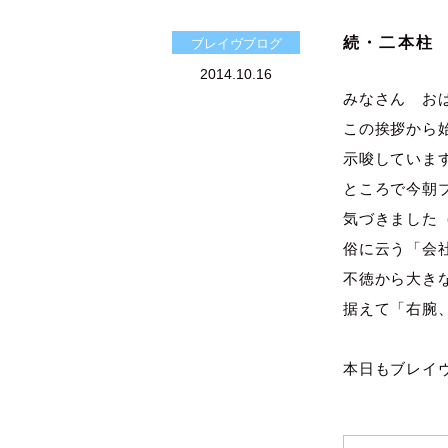
続・二本柱
ブレイヴブログ
2014.10.16
みなさん お
この挨拶から
示唆していま
ところで今朝
気づきました
俗に云う「会
不徳から大き
据えて「右腕
本日もブレイ