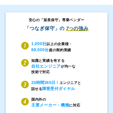
安心の「延長保守」専業ベンダー
「つなぎ保守」の
7
の強み
つ
1,000社
以上の企業様・
88,000台
超の契約実績
知識と実績を有する
自社エンジニア
が均一な
技術で対応
24時間365日！
エンジニアと
障害受付ダイヤル
話せる
国内外の
主要メーカー・機種
に対応