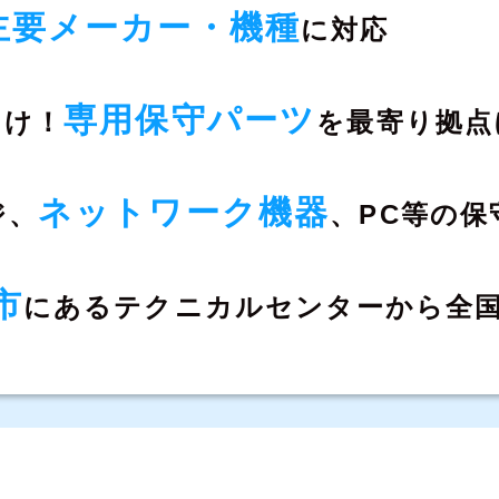
主要メーカー・機種
に対応
専用保守パーツ
向け！
を
最寄り拠点
ネットワーク機器
ジ、
、
PC等の保
市
にある
テクニカルセンターから全