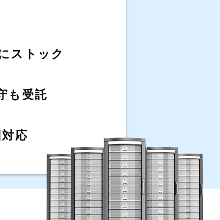
にストック
守も受託
国対応