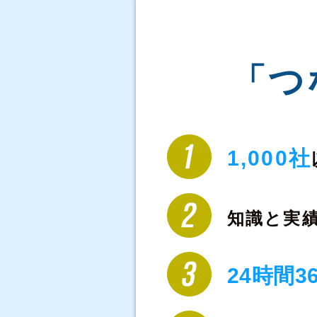
「つ
1,000社
知識と実
24時間3