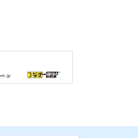
om.jp