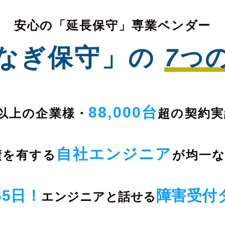
安心の「延長保守」専業ベンダー
なぎ保守」の
7
つ
88,000台
以上の企業様・
超の契約実
自社エンジニア
績を有する
が均一
65日！
障害受付
エンジニアと
話せる