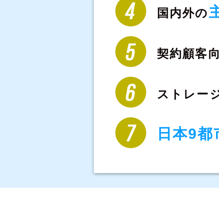
国内外の
契約顧客
ストレー
日本9都