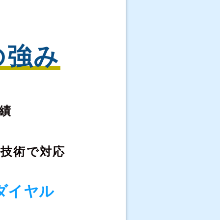
の強み
績
な
技術で対応
ダイヤル