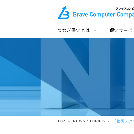
つなぎ保守とは
保守サービ
TOP
NEWS / TOPICS
「福岡テク