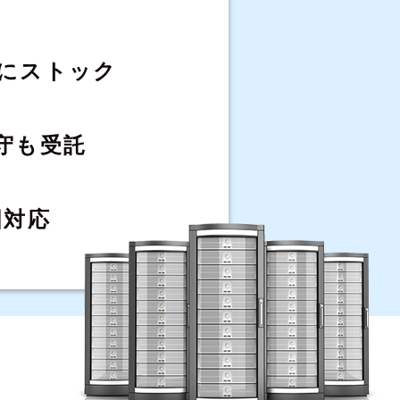
にストック
守も受託
国対応