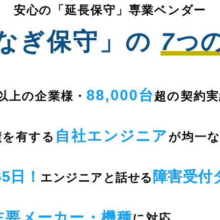
安心の「延長保守」専業ベンダー
なぎ保守」の
7
つ
88,000台
以上の企業様・
超の契約実
自社エンジニア
績を有する
が均一
65日！
障害受付
エンジニアと
話せる
主要メーカー・機種
に対応