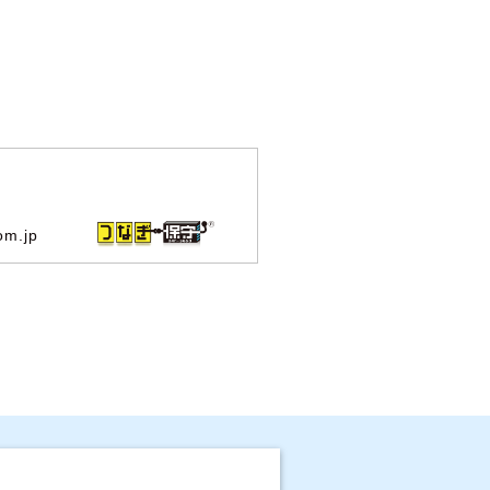
om.jp