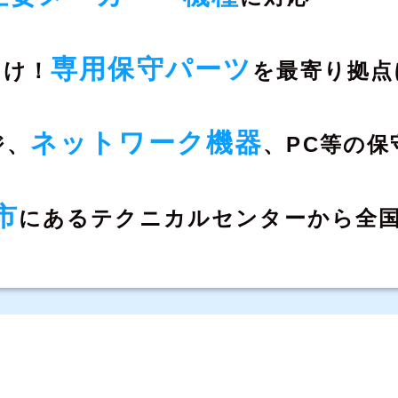
専用保守パーツ
向け！
を
最寄り拠点
ネットワーク機器
ジ、
、
PC等の保
市
にある
テクニカルセンターから全