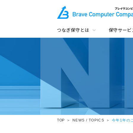
つなぎ保守とは
保守サービ
TOP
NEWS / TOPICS
今年1年の