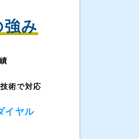
の強み
績
な
技術で対応
ダイヤル