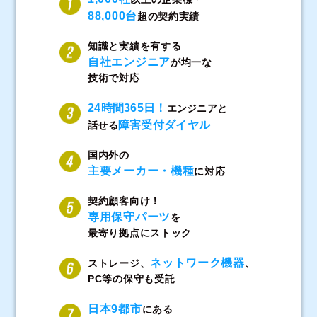
88,000台
超の契約実績
知識と実績を有する
自社エンジニア
が均一な
技術で対応
24時間365日！
エンジニアと
障害受付ダイヤル
話せる
国内外の
主要メーカー・機種
に対応
契約顧客向け！
専用保守パーツ
を
最寄り拠点にストック
ネットワーク機器
ストレージ、
、
PC等の保守も受託
日本9都市
にある