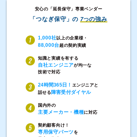
安心の「延長保守」専業ベンダー
「つなぎ保守」の
7
の強み
つ
1,000社
以上の企業様・
88,000台
超の契約実績
知識と実績を有する
自社エンジニア
が均一な
技術で対応
24時間365日！
エンジニアと
障害受付ダイヤル
話せる
国内外の
主要メーカー・機種
に対応
契約顧客向け！
専用保守パーツ
を