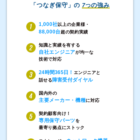
「つなぎ保守」の
7
の強み
つ
1,000社
以上の企業様・
88,000台
超の契約実績
知識と実績を有する
自社エンジニア
が均一な
技術で対応
24時間365日！
エンジニアと
障害受付ダイヤル
話せる
国内外の
主要メーカー・機種
に対応
契約顧客向け！
専用保守パーツ
を
最寄り拠点にストック