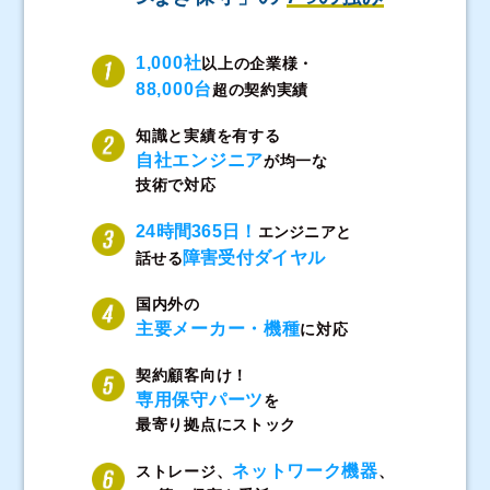
1,000社
以上の企業様・
88,000台
超の契約実績
知識と実績を有する
自社エンジニア
が均一な
技術で対応
24時間365日！
エンジニアと
障害受付ダイヤル
話せる
国内外の
主要メーカー・機種
に対応
契約顧客向け！
専用保守パーツ
を
最寄り拠点にストック
ネットワーク機器
ストレージ、
、