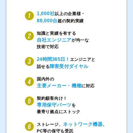
1,000社
以上の企業様・
88,000台
超の契約実績
知識と実績を有する
自社エンジニア
が均一な
技術で対応
24時間365日！
エンジニアと
障害受付ダイヤル
話せる
国内外の
主要メーカー・機種
に対応
契約顧客向け！
専用保守パーツ
を
最寄り拠点にストック
ネットワーク機器
ストレージ、
、
PC等の保守も受託